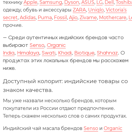
технику
Apple
,
Samsung
,
Dyson
,
ASUS
,
LG
,
Dell
,
Toshib
одежду, обувь и аксессуары
ZARA
,
Uniqlo
,
Victoria’s
secret
,
Adidas
,
Puma
,
Fossil
,
Ajio
,
Zivame
,
Mothercare
,
L
прочие.
—
Среди аутентичных индийских брендов часто
выбирают
Senso
,
Organic
India
,
Himalaya
,
Swati
,
Khadi
,
Biotique
,
Shahnaz
. О
продуктах этих локальных брендов мы расскажем
ниже.
Доступный колорит: индийские товары со
знаком качества.
Мы уже назвали несколько брендов, которым
покупатели из России отдают предпочтение.
Теперь скажем несколько слов о самих продуктах.
Индийский чай масала брендов
Senso
и
Organic